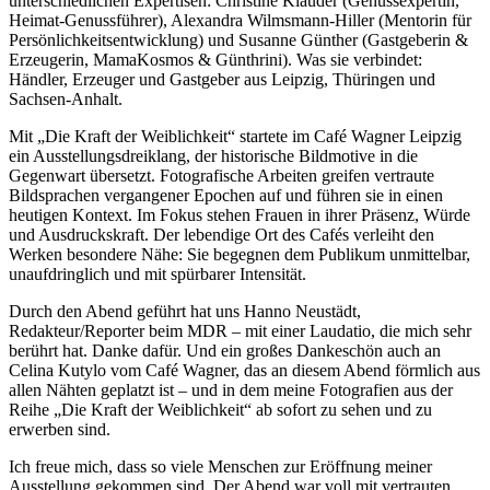
unterschiedlichen Expertisen: Christine Klauder (Genussexpertin,
Heimat-Genussführer), Alexandra Wilmsmann-Hiller (Mentorin für
Persönlichkeitsentwicklung) und Susanne Günther (Gastgeberin &
Erzeugerin, MamaKosmos & Günthrini). Was sie verbindet:
Händler, Erzeuger und Gastgeber aus Leipzig, Thüringen und
Sachsen-Anhalt.
Mit „Die Kraft der Weiblichkeit“ startete im Café Wagner Leipzig
ein Ausstellungsdreiklang, der historische Bildmotive in die
Gegenwart übersetzt. Fotografische Arbeiten greifen vertraute
Bildsprachen vergangener Epochen auf und führen sie in einen
heutigen Kontext. Im Fokus stehen Frauen in ihrer Präsenz, Würde
und Ausdruckskraft. Der lebendige Ort des Cafés verleiht den
Werken besondere Nähe: Sie begegnen dem Publikum unmittelbar,
unaufdringlich und mit spürbarer Intensität.
Durch den Abend geführt hat uns Hanno Neustädt,
Redakteur/Reporter beim MDR – mit einer Laudatio, die mich sehr
berührt hat. Danke dafür. Und ein großes Dankeschön auch an
Celina Kutylo vom Café Wagner, das an diesem Abend förmlich aus
allen Nähten geplatzt ist – und in dem meine Fotografien aus der
Reihe „Die Kraft der Weiblichkeit“ ab sofort zu sehen und zu
erwerben sind.
Ich freue mich, dass so viele Menschen zur Eröffnung meiner
Ausstellung gekommen sind. Der Abend war voll mit vertrauten